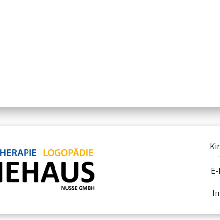
Ki
E-
I