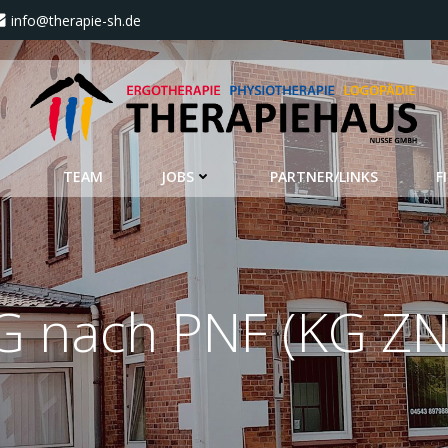
info@therapie-sh.de
TEAM
JOBS
PARTNER/LINKS
F
G nach PNF (KG ZN