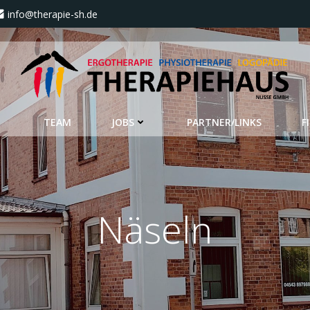
info@therapie-sh.de
TEAM
JOBS
PARTNER/LINKS
F
Näseln